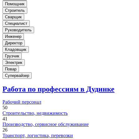
Помощник
Строитель
Сварщик
Специалист
Руководитель
Инженер
Директор
Кладовщик
Грузчик
Электрик
Повар
Супервайзер
Работа по профессиям в Дудинке
Рабочий персонал
50
Строительство, недвижимость
41
Производство, сервисное обслуживание
26
Транспорт, логистика, перевозки