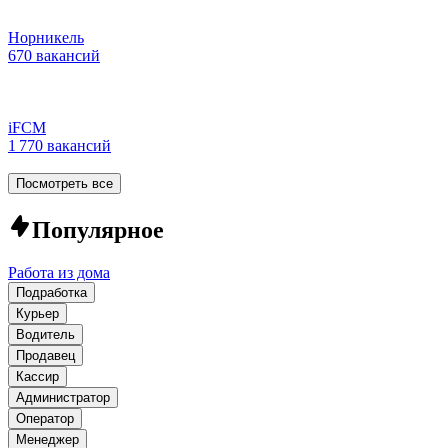
Норникель
670 вакансий
iFCM
1 770 вакансий
Посмотреть все
Популярное
Работа из дома
Подработка
Курьер
Водитель
Продавец
Кассир
Администратор
Оператор
Менеджер